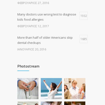
ΦΕΒΡΟΥΆΡΙΟΣ 27, 2016
ΦΕΒΡΟΥΆΡΙΟΣ 26, 2016
Many doctors use wrong test to diagnose
1932
kids food allergies
ΦΕΒΡΟΥΆΡΙΟΣ 12, 2017
More than half of older Americans skip
1685
dental checkups
ΙΑΝΟΥΆΡΙΟΣ 20, 2016
Fitness blogger says weight gain led to
1627
happier and healthier life
Photostream
ΝΟΈΜΒΡΙΟΣ 17, 2016
Hormone dramatically increases insulin
1579
production, possible diabetes
breakthrough
ΟΚΤΏΒΡΙΟΣ 25, 2016