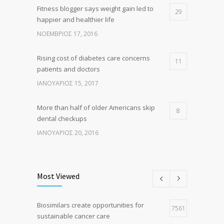
Fitness blogger says weight gain led to
29
happier and healthier life
ΝΟΈΜΒΡΙΟΣ 17, 2016
Rising cost of diabetes care concerns
11
patients and doctors
ΙΑΝΟΥΆΡΙΟΣ 15, 2017
More than half of older Americans skip
8
dental checkups
ΙΑΝΟΥΆΡΙΟΣ 20, 2016
Clean indoor air as important as meds in
8
controlling asthma
Most Viewed
ΑΎΓΟΥΣΤΟΣ 10, 2016
Biosimilars create opportunities for
Researchers identify mechanism of
7561
7
sustainable cancer care
oncogene action in lung cancer