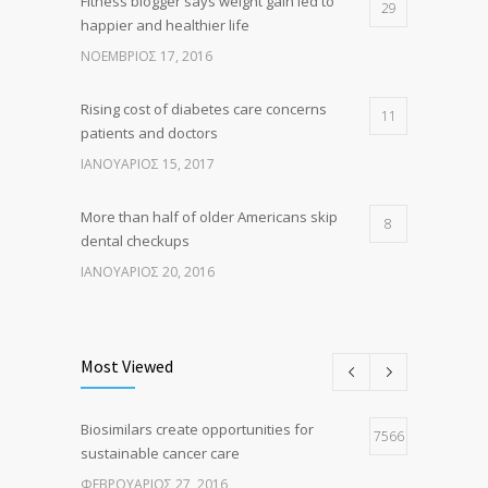
Fitness blogger says weight gain led to
29
happier and healthier life
ΝΟΈΜΒΡΙΟΣ 17, 2016
Rising cost of diabetes care concerns
11
patients and doctors
ΙΑΝΟΥΆΡΙΟΣ 15, 2017
More than half of older Americans skip
8
dental checkups
ΙΑΝΟΥΆΡΙΟΣ 20, 2016
Clean indoor air as important as meds in
8
controlling asthma
Most Viewed
ΑΎΓΟΥΣΤΟΣ 10, 2016
Biosimilars create opportunities for
Researchers identify mechanism of
7566
7
sustainable cancer care
oncogene action in lung cancer
ΦΕΒΡΟΥΆΡΙΟΣ 27, 2016
ΦΕΒΡΟΥΆΡΙΟΣ 26, 2016