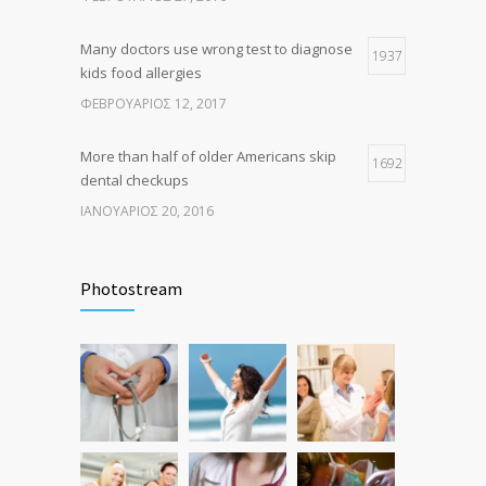
Many doctors use wrong test to diagnose
1937
kids food allergies
ΦΕΒΡΟΥΆΡΙΟΣ 12, 2017
More than half of older Americans skip
1692
dental checkups
ΙΑΝΟΥΆΡΙΟΣ 20, 2016
Fitness blogger says weight gain led to
1637
happier and healthier life
Photostream
ΝΟΈΜΒΡΙΟΣ 17, 2016
Hormone dramatically increases insulin
1581
production, possible diabetes
breakthrough
ΟΚΤΏΒΡΙΟΣ 25, 2016