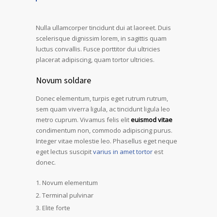
Nulla ullamcorper tincidunt dui at laoreet. Duis
scelerisque dignissim lorem, in sagittis quam
luctus convallis. Fusce porttitor dui ultricies
placerat adipiscing, quam tortor ultricies.
Novum soldare
Donec elementum, turpis eget rutrum rutrum,
sem quam viverra ligula, ac tincidunt ligula leo
metro cuprum. Vivamus felis elit
euismod vitae
condimentum non, commodo adipiscing purus.
Integer vitae molestie leo. Phasellus eget neque
eget lectus suscipit
varius in amet tortor
est
donec.
Novum elementum
Terminal pulvinar
Elite forte