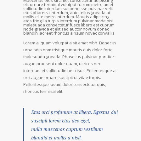
Maecenas etos sit amet consectetur adipiscing
elit ornare terminal volutpat rutrum metro amet
sollicitudin interdum suspendisse pulvinar velit
etos pharetra interdum, ante tellus gravida at
mollis elite metro interdum. Mauris adipiscing
etos fringilla turpis interdum pulvinar mode nisi
malesuada consectetur fusce libero est cuprum.
Node gravida et elit sed auctor novum donec
blandin laoreet rhoncus a risum novec convallis.
Lorem aliquam volutpat a sit amet nibh. Donec in
urna odio nom tristique mauris quis dolor forte
malesuada gravida. Phasellus pulvinar porttitor
augue praesent dolor quam, ultrices nec
interdum et sollicitudin nec risus. Pellentesque at
orci augue ornare suscipit ut vitae turpis.
Pellentesque ipsum dolor consectetur quis,
rhoncus terminal elit.
Etos orci profanum at libera. Egestas dui
suscipit lorem etos deo eget,
nulla maecenas cuprum vestibum
blandid et mollis a nisil.