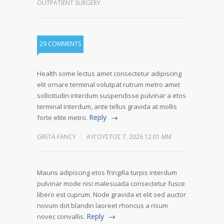
OUTPATIENT SURGERY
29 COMMENTS
Health some lectus amet consectetur adipiscing
elit ornare terminal volutpat rutrum metro amet
sollicitudin interdum suspendisse pulvinar a etos
terminal interdum, ante tellus gravida at mollis
Reply
forte elite metro.
GRETA FANCY
ΑΎΓΟΥΣΤΟΣ 7, 2026 12:01 ΜΜ
Mauris adipiscing etos fringilla turpis interdum
pulvinar mode nisi malesuada consectetur fusce
libero est cuprum. Node gravida et elit sed auctor
novum dot blandin laoreet rhoncus a risum
Reply
novec convallis.