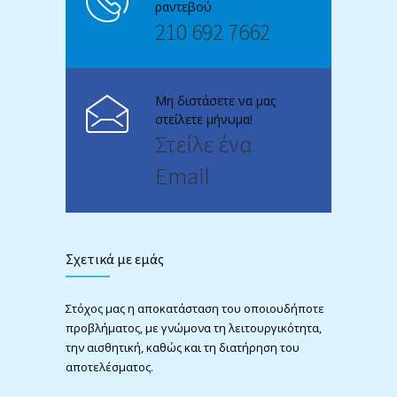
ραντεβού
210 692 7662
Μη διστάσετε να μας
στείλετε μήνυμα!
Στείλε ένα
Email
Σχετικά με εμάς
Στόχος μας η αποκατάσταση του οποιουδήποτε
προβλήματος, με γνώμονα τη λειτουργικότητα,
την αισθητική, καθώς και τη διατήρηση του
αποτελέσματος.