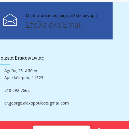
Μη διστάσετε να μας στείλετε μήνυμα!
Στείλε ένα Email
οιχεία Επικοινωνίας
Αχαΐας 25, Αθήνα
Αμπελόκηποι, 11523
210 692 7662
dr.george.alexopoulos@gmail.com