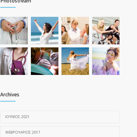
Photostream
ΝΟΈΜΒΡΙΟΣ 17, 2016
Hormone dramatically increases insulin production,
1581
possible diabetes breakthrough
ΟΚΤΏΒΡΙΟΣ 25, 2016
Archives
ΙΟΎΝΙΟΣ 2021
ΦΕΒΡΟΥΆΡΙΟΣ 2017