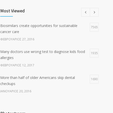
Clean indoor air as important as meds in controlling
8
asthma
Most Viewed
ΑΎΓΟΥΣΤΟΣ 10, 2016
Biosimilars create opportunities for sustainable
Researchers identify mechanism of oncogene action
7565
7
cancer care
in lung cancer
ΦΕΒΡΟΥΆΡΙΟΣ 27, 2016
ΦΕΒΡΟΥΆΡΙΟΣ 26, 2016
Many doctors use wrong test to diagnose kids food
1935
allergies
ΦΕΒΡΟΥΆΡΙΟΣ 12, 2017
More than half of older Americans skip dental
1690
checkups
ΙΑΝΟΥΆΡΙΟΣ 20, 2016
Fitness blogger says weight gain led to happier and
1635
healthier life