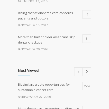
ΝΟΈΜΒΡΙΟΣ 17, 2016
Rising cost of diabetes care concerns
11
patients and doctors
ΙΑΝΟΥΆΡΙΟΣ 15, 2017
More than half of older Americans skip
8
dental checkups
ΙΑΝΟΥΆΡΙΟΣ 20, 2016
Clean indoor air as important as meds in
8
controlling asthma
Most Viewed
ΑΎΓΟΥΣΤΟΣ 10, 2016
Biosimilars create opportunities for
Researchers identify mechanism of
7567
7
sustainable cancer care
oncogene action in lung cancer
ΦΕΒΡΟΥΆΡΙΟΣ 27, 2016
ΦΕΒΡΟΥΆΡΙΟΣ 26, 2016
Many doctors use wrong test to diagnose