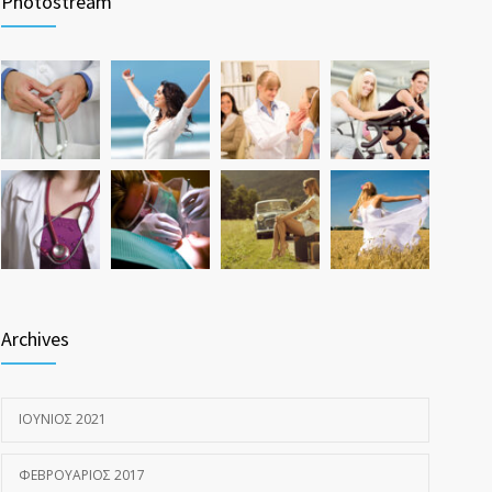
Photostream
ΝΟΈΜΒΡΙΟΣ 17, 2016
Hormone dramatically increases insulin production,
1579
possible diabetes breakthrough
ΟΚΤΏΒΡΙΟΣ 25, 2016
Archives
ΙΟΎΝΙΟΣ 2021
ΦΕΒΡΟΥΆΡΙΟΣ 2017