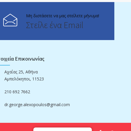
Μη διστάσετε να μας στείλετε μήνυμα!
Στείλε ένα Email
οιχεία Επικοινωνίας
Αχαΐας 25, Αθήνα
Αμπελόκηποι, 11523
210 692 7662
dr.george.alexopoulos@gmail.com