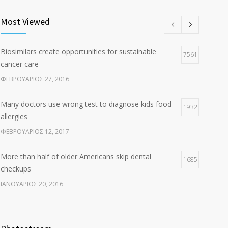
Clean indoor air as important as meds in controlling
8
asthma
Most Viewed
ΑΎΓΟΥΣΤΟΣ 10, 2016
Biosimilars create opportunities for sustainable
Researchers identify mechanism of oncogene action
7561
7
cancer care
in lung cancer
ΦΕΒΡΟΥΆΡΙΟΣ 27, 2016
ΦΕΒΡΟΥΆΡΙΟΣ 26, 2016
Many doctors use wrong test to diagnose kids food
1932
allergies
ΦΕΒΡΟΥΆΡΙΟΣ 12, 2017
More than half of older Americans skip dental
1685
checkups
ΙΑΝΟΥΆΡΙΟΣ 20, 2016
Fitness blogger says weight gain led to happier and
1627
healthier life