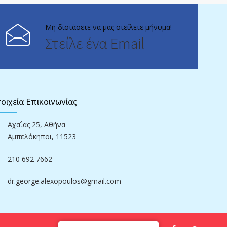
Μη διστάσετε να μας στείλετε μήνυμα!
Στείλε ένα Email
οιχεία Επικοινωνίας
Αχαΐας 25, Αθήνα
Αμπελόκηποι, 11523
210 692 7662
dr.george.alexopoulos@gmail.com