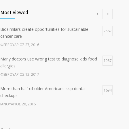
Clean indoor air as important as meds in controlling
8
asthma
Most Viewed
ΑΎΓΟΥΣΤΟΣ 10, 2016
Biosimilars create opportunities for sustainable
Researchers identify mechanism of oncogene action
7567
7
cancer care
in lung cancer
ΦΕΒΡΟΥΆΡΙΟΣ 27, 2016
ΦΕΒΡΟΥΆΡΙΟΣ 26, 2016
Many doctors use wrong test to diagnose kids food
1937
allergies
ΦΕΒΡΟΥΆΡΙΟΣ 12, 2017
More than half of older Americans skip dental
1694
checkups
ΙΑΝΟΥΆΡΙΟΣ 20, 2016
Fitness blogger says weight gain led to happier and
1638
healthier life