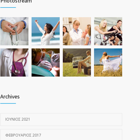
Photostream
ΝΟΈΜΒΡΙΟΣ 17, 2016
Hormone dramatically increases insulin production,
1587
possible diabetes breakthrough
ΟΚΤΏΒΡΙΟΣ 25, 2016
Archives
ΙΟΎΝΙΟΣ 2021
ΦΕΒΡΟΥΆΡΙΟΣ 2017