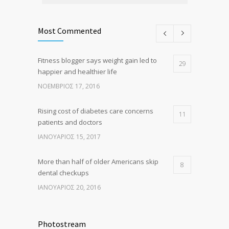
Most Commented
Fitness blogger says weight gain led to
29
happier and healthier life
ΝΟΈΜΒΡΙΟΣ 17, 2016
Rising cost of diabetes care concerns
11
patients and doctors
ΙΑΝΟΥΆΡΙΟΣ 15, 2017
More than half of older Americans skip
8
dental checkups
ΙΑΝΟΥΆΡΙΟΣ 20, 2016
Clean indoor air as important as meds in
8
controlling asthma
Photostream