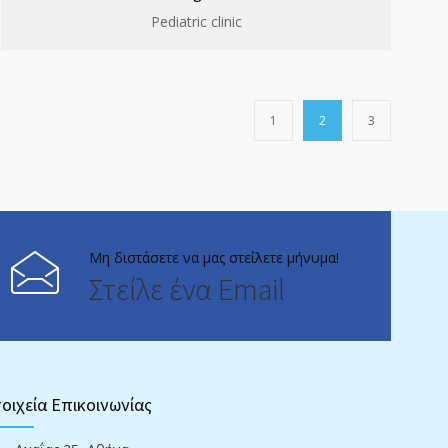
Pediatric clinic
1
2
3
Μη διστάσετε να μας στείλετε μήνυμα!
Στείλε ένα Email
οιχεία Επικοινωνίας