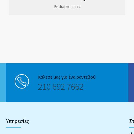
Pediatric clinic
Κάλεσε μας για ένα ραντεβού
210 692 7662
Υπηρεσίες
Στ