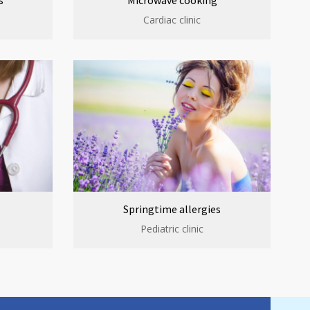
s
Microwave cooking
Cardiac clinic
Springtime allergies
Pediatric clinic