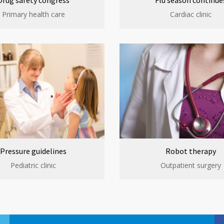
Drug safety congress
Flu season continue
Primary health care
Cardiac clinic
Pressure guidelines
Robot therapy
Pediatric clinic
Outpatient surgery