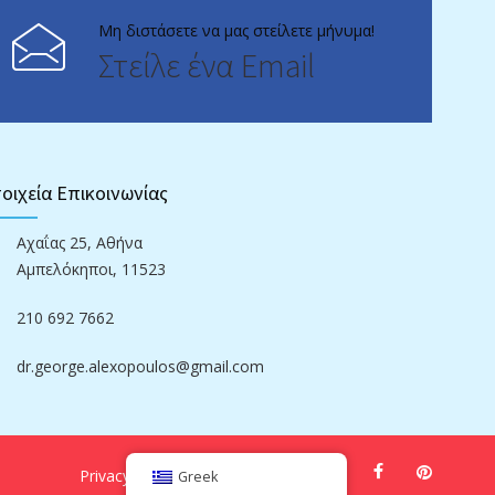
Μη διστάσετε να μας στείλετε μήνυμα!
Στείλε ένα Email
οιχεία Επικοινωνίας
Αχαΐας 25, Αθήνα
Αμπελόκηποι, 11523
210 692 7662
dr.george.alexopoulos@gmail.com
Privacy
Terms
Sitemap
Greek