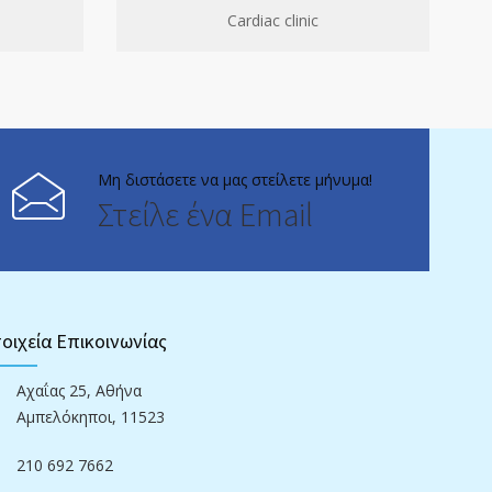
Cardiac clinic
Μη διστάσετε να μας στείλετε μήνυμα!
Στείλε ένα Email
οιχεία Επικοινωνίας
Αχαΐας 25, Αθήνα
Αμπελόκηποι, 11523
210 692 7662